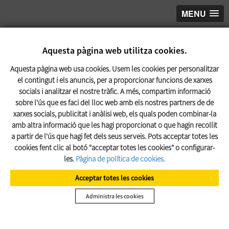
MENU
Aquesta pàgina web utilitza cookies.
Aquesta pàgina web usa cookies. Usem les cookies per personalitzar
el contingut i els anuncis, per a proporcionar funcions de xarxes
socials i analitzar el nostre tràfic. A més, compartim informació
sobre l'ús que es faci del lloc web amb els nostres partners de de
xarxes socials, publicitat i anàlisi web, els quals poden combinar-la
amb altra informació que les hagi proporcionat o que hagin recollit
a partir de l'ús que hagi fet dels seus serveis. Pots acceptar totes les
cookies fent clic al botó "acceptar totes les cookies" o configurar-
les.
Pàgina de política de cookies.
Home
/
Autoescola
/
Permís B Automàtic
Acceptar totes les cookies
Permís
B Automàtic
Administra les cookies